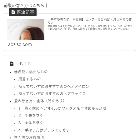
前髪の巻き方はこちら↓
【基本の巻き髪：前髪編】センター分け前髪・流し前髪の作
り方
なかなかうまくいかないヘアアイロンで巻く前髪のつくり方。ふわっと大人
っぽいかきあげ前髪、自然に流れて好印象な流し前髪をマスターしよう。
aoziso.com
もくじ
巻き髪に必要なもの
用意するもの
持ってない方におすすすめのヘアアイロン
持ってない方におすすめのヘアワックス
髪の巻き方：全体（動画あり）
1．巻く前にヘアオイルかワックスを全体にもみ込む
2．毛先を巻く
3．全体を巻く
4．手櫛またはブラシでほぐす
巻く際の注意事項