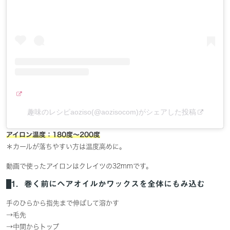
趣味のレシピaoziso(@aozisocom)がシェアした投稿
アイロン温度：180度〜200度
＊カールが落ちやすい方は温度高めに。
動画で使ったアイロンはクレイツの32mmです。
1．巻く前にヘアオイルかワックスを全体にもみ込む
手のひらから指先まで伸ばして溶かす
→毛先
→中間からトップ