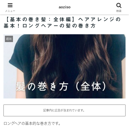
aoziso
メニュー
検索
【基本の巻き髪：全体編】ヘアアレンジの
基本！ロングヘアーの髪の巻き方
趣味
記事内に広告が含まれています。
ロングヘアの基本的な巻き方です。