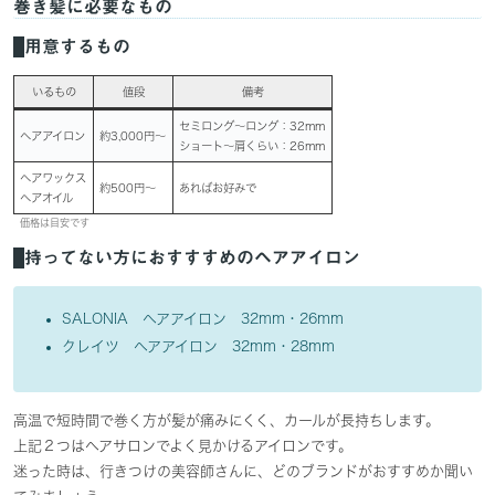
巻き髪に必要なもの
用意するもの
いるもの
値段
備考
セミロング〜ロング：32mm
ヘアアイロン
約3,000円〜
ショート〜肩くらい：26mm
ヘアワックス
約500円〜
あればお好みで
ヘアオイル
価格は目安です
持ってない方におすすすめのヘアアイロン
SALONIA ヘアアイロン 32mm・26mm
クレイツ ヘアアイロン 32mm・28mm
高温で短時間で巻く方が髪が痛みにくく、カールが長持ちします。
上記２つはヘアサロンでよく見かけるアイロンです。
迷った時は、行きつけの美容師さんに、どのブランドがおすすめか聞い