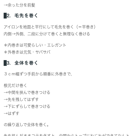
→余った分を前髪
2．毛先を巻く
アイロンを地面と平行にして毛先を巻く（＝平巻き）
内側→外側、二段に分けて巻くと無理なく巻ける
＊内巻きは可愛らしい・エレガント
＊外巻きは元気・サバサバ
3．全体を巻く
３ｃｍ幅ずつ手前から順番に外巻きで、
根元だけ巻く
→中間を挟んで巻きつける
→先を残してはずす
→下にずらして巻きつける
→はずす
の繰り返しで全体を巻く。
先を挟んだままコテを外すと、中間からトップにねじれができてなんと