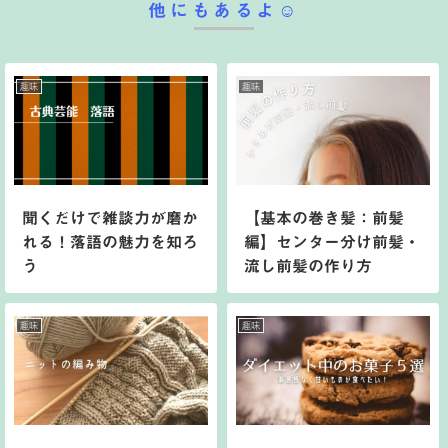
他にもあるよ☺︎
趣味
趣味
聞くだけで雑談力が磨か
【基本の巻き髪：前髪
れる！落語の魅力を知ろ
編】センター分け前髪・
う
流し前髪の作り方
趣味
趣味